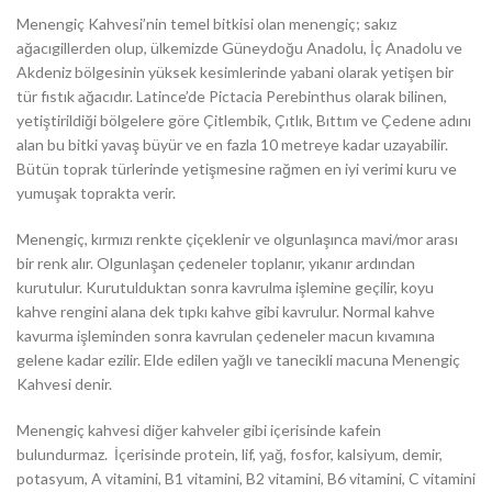
Menengiç Kahvesi’nin temel bitkisi olan menengiç; sakız
ağacıgillerden olup, ülkemizde Güneydoğu Anadolu, İç Anadolu ve
Akdeniz bölgesinin yüksek kesimlerinde yabani olarak yetişen bir
tür fıstık ağacıdır. Latince’de Pictacia Perebinthus olarak bilinen,
yetiştirildiği bölgelere göre Çitlembik, Çıtlık, Bıttım ve Çedene adını
alan bu bitki yavaş büyür ve en fazla 10 metreye kadar uzayabilir.
Bütün toprak türlerinde yetişmesine rağmen en iyi verimi kuru ve
yumuşak toprakta verir.
Menengiç, kırmızı renkte çiçeklenir ve olgunlaşınca mavi/mor arası
bir renk alır. Olgunlaşan çedeneler toplanır, yıkanır ardından
kurutulur. Kurutulduktan sonra kavrulma işlemine geçilir, koyu
kahve rengini alana dek tıpkı kahve gibi kavrulur. Normal kahve
kavurma işleminden sonra kavrulan çedeneler macun kıvamına
gelene kadar ezilir. Elde edilen yağlı ve tanecikli macuna Menengiç
Kahvesi denir.
Menengiç kahvesi diğer kahveler gibi içerisinde kafein
bulundurmaz. İçerisinde protein, lif, yağ, fosfor, kalsiyum, demir,
potasyum, A vitamini, B1 vitamini, B2 vitamini, B6 vitamini, C vitamini