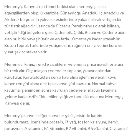
Menengiç Kahvesi’nin temel bitkisi olan menengiç; sakız
ağacıgillerden olup, ülkemizde Güneydoğu Anadolu, İç Anadolu ve
Akdeniz bölgesinin yüksek kesimlerinde yabani olarak yetişen bir
tür fıstık ağacıdır. Latince’de Pictacia Perebinthus olarak bilinen,
yetiştirildiği bölgelere göre Çitlembik, Çıtlık, Bıttım ve Çedene adını
alan bu bitki yavaş büyür ve en fazla 10 metreye kadar uzayabilir.
Bütün toprak türlerinde yetişmesine rağmen en iyi verimi kuru ve
yumuşak toprakta verir.
Menengiç, kırmızı renkte çiçeklenir ve olgunlaşınca mavi/mor arası
bir renk alır. Olgunlaşan çedeneler toplanır, yıkanır ardından
kurutulur. Kurutulduktan sonra kavrulma işlemine geçilir, koyu
kahve rengini alana dek tıpkı kahve gibi kavrulur. Normal kahve
kavurma işleminden sonra kavrulan çedeneler macun kıvamına
gelene kadar ezilir. Elde edilen yağlı ve tanecikli macuna Menengiç
Kahvesi denir.
Menengiç kahvesi diğer kahveler gibi içerisinde kafein
bulundurmaz. İçerisinde protein, lif, yağ, fosfor, kalsiyum, demir,
potasyum, A vitamini, B1 vitamini, B2 vitamini, B6 vitamini, C vitamini