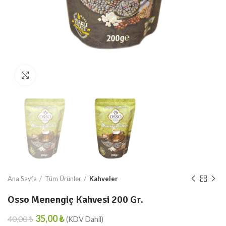
Resmi Büyült
Ana Sayfa
Tüm Ürünler
Kahveler
Osso Menengiç Kahvesi 200 Gr.
35,00
₺
40,00
₺
₺
₺
₺
₺