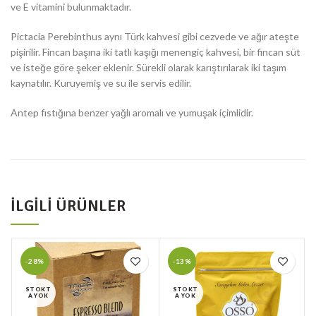
ve E vitamini bulunmaktadır.
Pictacia Perebinthus aynı Türk kahvesi gibi cezvede ve ağır ateşte
pişirilir. Fincan başına iki tatlı kaşığı menengiç kahvesi, bir fincan süt
ve isteğe göre şeker eklenir. Sürekli olarak karıştırılarak iki taşım
kaynatılır. Kuruyemiş ve su ile servis edilir.
Antep fıstığına benzer yağlı aromalı ve yumuşak içimlidir.
İLGILI ÜRÜNLER
-28%
-13%
STOKT
STOKT
A YOK
A YOK