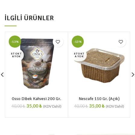
İLGILI ÜRÜNLER
-13%
-13%
STOKT
STOKT
A YOK
A YOK
Osso Dibek Kahvesi 200 Gr.
Nescafe 110 Gr. (Açık)
T
35,00
₺
35,00
₺
40,00
₺
40,00
₺