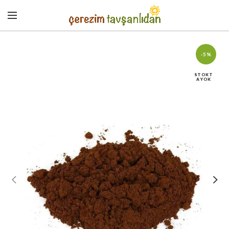
-5%
STOKT
A YOK