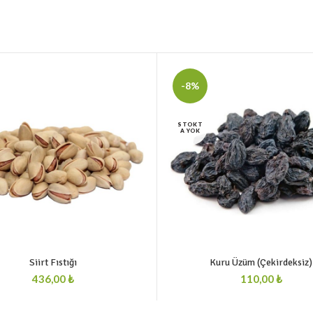
-8%
STOKT
A YOK
Siirt Fıstığı
Kuru Üzüm (Çekirdeksiz)
₺
₺