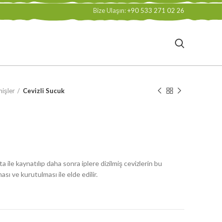
Bize Ulaşın:
+90 533 271 02 26
işler
Cevizli Sucuk
a ile kaynatılıp daha sonra iplere dizilmiş cevizlerin bu
ması ve kurutulması ile elde edilir.