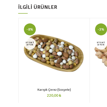
İLGILI ÜRÜNLER
-8%
-3%
STOKT
STOKT
A YOK
A YOK
Karışık Çerez (Sosyete)
₺