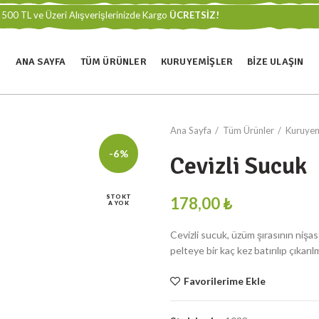
500 TL ve Üzeri Alışverişlerinizde Kargo
ÜCRETSİZ!
ANA SAYFA
TÜM ÜRÜNLER
KURUYEMIŞLER
BIZE ULAŞIN
Ana Sayfa
Tüm Ürünler
Kuruyem
-6%
Cevizli Sucuk
STOKT
₺
A YOK
Cevizli sucuk, üzüm şırasının nişast
pelteye bir kaç kez batırılıp çıkarıl
Favorilerime Ekle