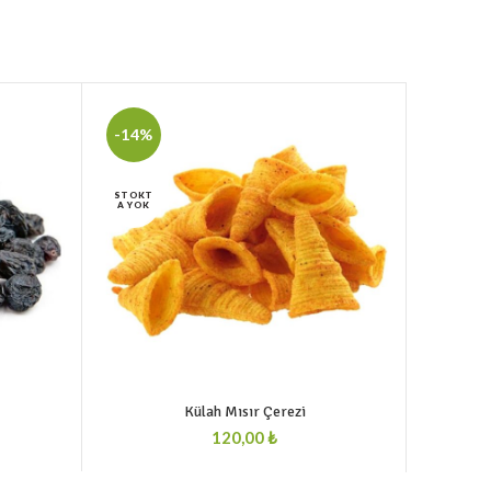
-14%
-5%
STOKT
STOKT
A YOK
A YOK
Külah Mısır Çerezi
₺