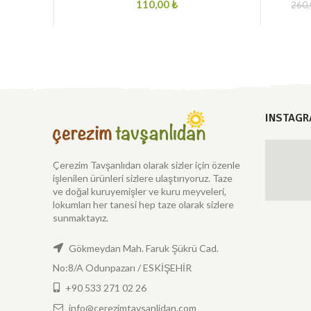
₺
260
INSTAGR
Çerezim Tavşanlıdan olarak sizler için özenle
işlenilen ürünleri sizlere ulaştırıyoruz. Taze
ve doğal kuruyemişler ve kuru meyveleri,
lokumları her tanesi hep taze olarak sizlere
sunmaktayız.
Gökmeydan Mah. Faruk Şükrü Cad.
No:8/A Odunpazarı / ESKİŞEHİR
+90 533 271 02 26
info@cerezimtavsanlidan.com