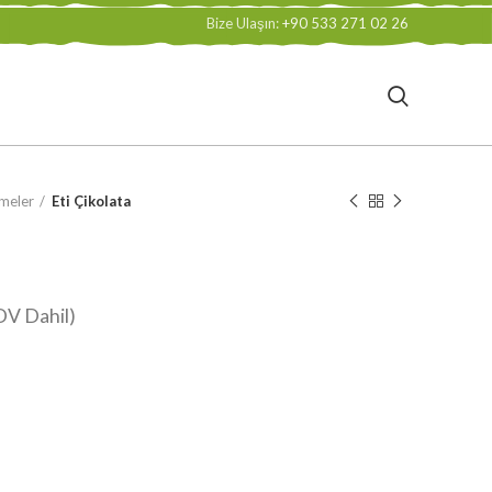
Bize Ulaşın:
+90 533 271 02 26
meler
Eti Çikolata