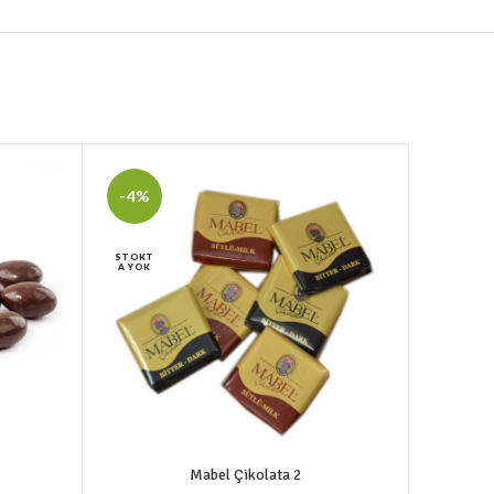
-4%
-8%
STOKT
STOKT
A YOK
A YOK
Mabel Çikolata 2