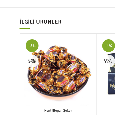
İLGILI ÜRÜNLER
-8%
-4%
STOKT
STOKT
A YOK
A YOK
Kent Elegan Şeker