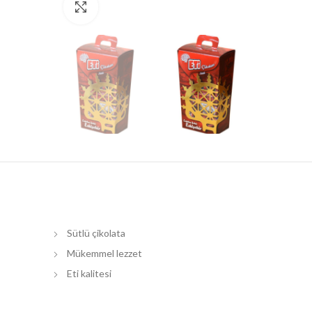
Resmi Büyült
Sütlü çikolata
Mükemmel lezzet
Eti kalitesi