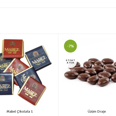
-7%
STOKT
A YOK
Mabel Çikolata 1
Üzüm Draje