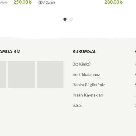
250,00
₺
₺
,00
₺
AMDA BIZ
KURUMSAL
Biz Kimiz?
Sertifikalarımız
Banka Bilgilerimiz
İnsan Kaynakları
S.S.S