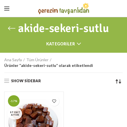
akide-sekeri-sutlu
KATEGORILER
Ana Sayfa
Tüm Ürünler
Ürünler “akide-sekeri-sutlu” olarak etiketlendi
SHOW SIDEBAR
-17%
STOKT
A YOK