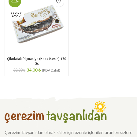
-11%
STOKT
A YOK
Çikolatalı Pişmaniye (Koca Kavuk) 170
Gr.
34,00
₺
38,00
₺
Çerezim Tavşanlıdan olarak sizler için özenle işlenilen ürünleri sizlere