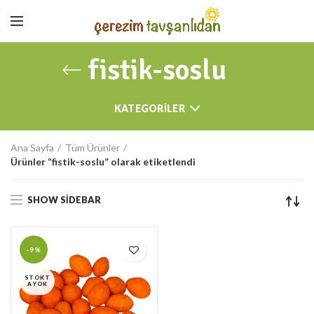
fistik-soslu
KATEGORILER
Ana Sayfa
Tüm Ürünler
Ürünler “fistik-soslu” olarak etiketlendi
SHOW SIDEBAR
-9%
STOKT
A YOK