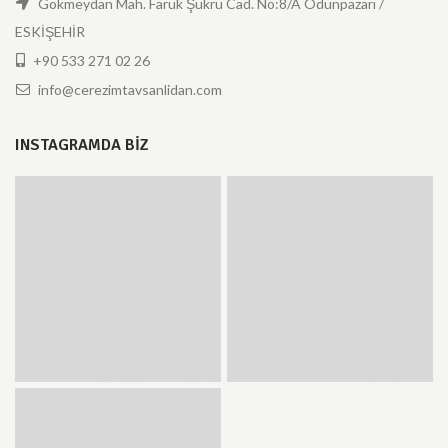
Gökmeydan Mah. Faruk Şükrü Cad. No:8/A Odunpazarı /
ESKİŞEHİR
+90 533 271 02 26
info@cerezimtavsanlidan.com
INSTAGRAMDA BIZ