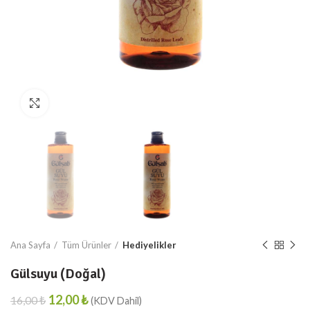
Resmi Büyült
Ana Sayfa
Tüm Ürünler
Hediyelikler
Gülsuyu (Doğal)
₺
₺
12,00
₺
16,00
₺