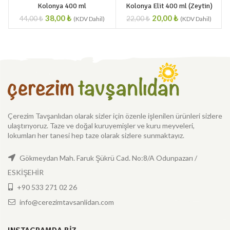
Kolonya 400 ml
Kolonya Elit 400 ml (Zeytin)
38,00
₺
20,00
₺
44,00
₺
22,00
₺
Çerezim Tavşanlıdan olarak sizler için özenle işlenilen ürünleri sizlere
ulaştırıyoruz. Taze ve doğal kuruyemişler ve kuru meyveleri,
lokumları her tanesi hep taze olarak sizlere sunmaktayız.
Gökmeydan Mah. Faruk Şükrü Cad. No:8/A Odunpazarı /
ESKİŞEHİR
+90 533 271 02 26
info@cerezimtavsanlidan.com