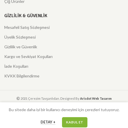
Çiğ Ürünler
GIZLILIK & GÜVENLIK
Mesafeli Satış Sözleşmesi
Üyelik Sözleşmesi
Gizlilik ve Güvenlik
Kargo ve Sevkiyat Koşulları
İade Koşulları
KVKK Bilgilendirme
2021 Çerezim Tavşanlıdan. Designed By
Arisdot Web Tasarım
Bu sitede daha iyi bir kullanıcı deneyimi için çerezleri tutuyoruz.
0
DETAY +
KABUL ET
Ürünler
Sepet
Hesabım