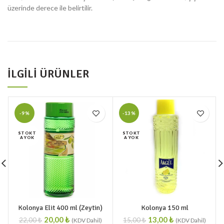
üzerinde derece ile belirtilir.
İLGILI ÜRÜNLER
-9%
-13%
STOKT
STOKT
A YOK
A YOK
Kolonya Elit 400 ml (Zeytin)
Kolonya 150 ml
20,00
₺
13,00
₺
22,00
₺
15,00
₺