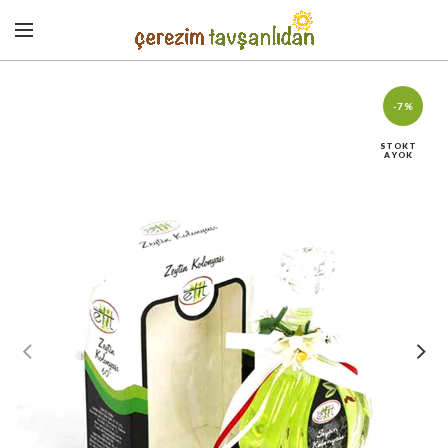
-7%
STOKT
A YOK