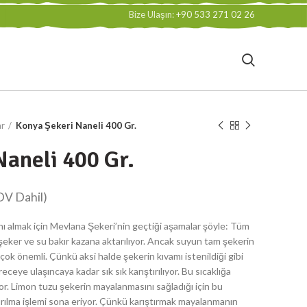
Bize Ulaşın:
+90 533 271 02 26
ar
Konya Şekeri Naneli 400 Gr.
Naneli 400 Gr.
₺
₺
₺
₺
ını almak için Mevlana Şekeri’nin geçtiği aşamalar şöyle: Tüm
şeker ve su bakır kazana aktarılıyor. Ancak suyun tam şekerin
çok önemli. Çünkü aksi halde şekerin kıvamı istenildiği gibi
ceye ulaşıncaya kadar sık sık karıştırılıyor. Bu sıcaklığa
or. Limon tuzu şekerin mayalanmasını sağladığı için bu
rılma işlemi sona eriyor. Çünkü karıştırmak mayalanmanın