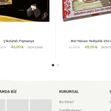
Çikolatalı Pişmaniye
Met Helvası Hediyelik 450 
46,00
₺
48,00
₺
,00
₺
52,00
₺
AMDA BIZ
KURUMSAL
Biz Kimiz?
Sertifikalarımız