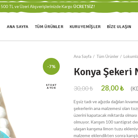
500 TL ve Üzeri Alışverişlerinizde Kargo
ÜCRETSİZ!
ANA SAYFA
TÜM ÜRÜNLER
KURUYEMIŞLER
BIZE ULAŞIN
Ana Sayfa
Tüm Ürünler
Lokuml
-7%
Konya Şekeri 
STOKT
28,00
₺
30,00
₺
A YOK
Eşsiz tadı ve ağızda dağılan kıvam
şekerlerin ana malzemesi olan toz
üzerini kapatacak miktarda olması 
olmuyor. Karışım 100 santigrat dere
ulaşan karışıma limon tuzu ekleniy
malzeme eklendikten sonra karıştı