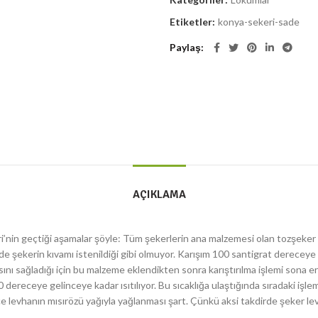
Etiketler:
konya-sekeri-sade
Paylaş
AÇIKLAMA
ri’nin geçtiği aşamalar şöyle: Tüm şekerlerin ana malzemesi olan tozşeker
 şekerin kıvamı istenildiği gibi olmuyor. Karışım 100 santigrat dereceye ula
ını sağladığı için bu malzeme eklendikten sonra karıştırılma işlemi sona 
 dereceye gelinceye kadar ısıtılıyor. Bu sıcaklığa ulaştığında sıradaki iş
 levhanın mısırözü yağıyla yağlanması şart. Çünkü aksi takdirde şeker le