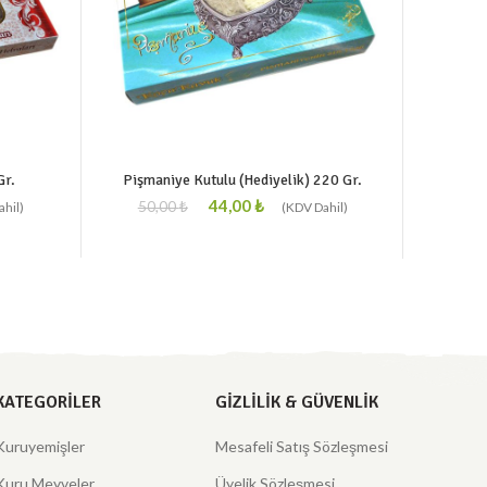
Gr.
Pişmaniye Kutulu (Hediyelik) 220 Gr.
Havu
44,00
₺
50,00
₺
20,
KATEGORILER
GIZLILIK & GÜVENLIK
Kuruyemişler
Mesafeli Satış Sözleşmesi
Kuru Meyveler
Üyelik Sözleşmesi