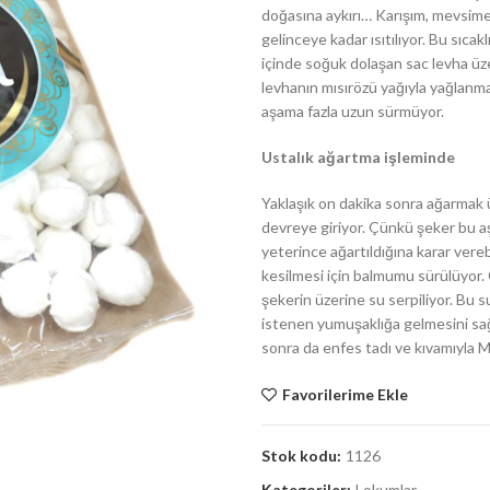
doğasına aykırı… Karışım, mevsime
gelinceye kadar ısıtılıyor. Bu sıca
içinde soğuk dolaşan sac levha üz
levhanın mısırözü yağıyla yağlanma
aşama fazla uzun sürmüyor.
Ustalık ağartma işleminde
Yaklaşık on dakika sonra ağarmak ü
devreye giriyor. Çünkü şeker bu a
yeterince ağartıldığına karar vereb
kesilmesi için balmumu sürülüyor. 
şekerin üzerine su serpiliyor. Bu
istenen yumuşaklığa gelmesini sağl
sonra da enfes tadı ve kıvamıyla M
Favorilerime Ekle
Stok kodu:
1126
Kategoriler:
Lokumlar