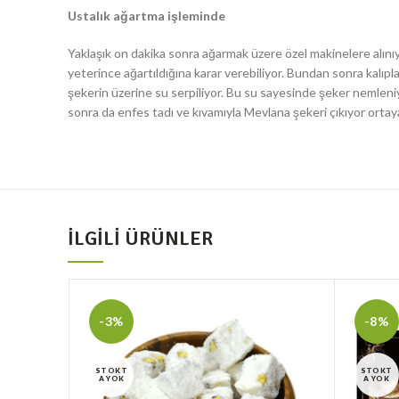
Ustalık ağartma işleminde
Yaklaşık on dakika sonra ağarmak üzere özel makinelere alını
yeterince ağartıldığına karar verebiliyor. Bundan sonra kalıpl
şekerin üzerine su serpiliyor. Bu su sayesinde şeker nemleni
sonra da enfes tadı ve kıvamıyla Mevlana şekeri çıkıyor ortay
İLGILI ÜRÜNLER
-3%
-8%
STOKT
STOKT
A YOK
A YOK