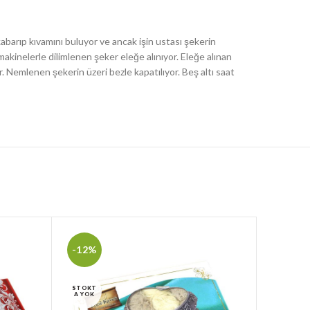
barıp kıvamını buluyor ve ancak işin ustası şekerin
makinelerle dilimlenen şeker eleğe alınıyor. Eleğe alınan
 Nemlenen şekerin üzeri bezle kapatılıyor. Beş altı saat
-12%
-15%
STOKT
STOKT
A YOK
A YOK