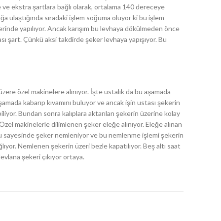
 ve ekstra şartlara bağlı olarak, ortalama 140 dereceye
klığa ulaştığında sıradaki işlem soğuma oluyor ki bu işlem
erinde yapılıyor. Ancak karışım bu levhaya dökülmeden önce
sı şart. Çünkü aksi takdirde şeker levhaya yapışıyor. Bu
zere özel makinelere alınıyor. İşte ustalık da bu aşamada
şamada kabarıp kıvamını buluyor ve ancak işin ustası şekerin
iliyor. Bundan sonra kalıplara aktarılan şekerin üzerine kolay
Özel makinelerle dilimlenen şeker eleğe alınıyor. Eleğe alınan
 su sayesinde şeker nemleniyor ve bu nemlenme işlemi şekerin
ıyor. Nemlenen şekerin üzeri bezle kapatılıyor. Beş altı saat
evlana şekeri çıkıyor ortaya.