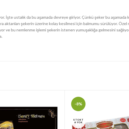
yor. İşte ustalık da bu aşamada devreye giriyor. Çünkü şeker bu aşamada ka
ara aktarılan şekerin üzerine kolay kesilmesi için balmumu sürülüyor. Özel 
yor ve bu nemlenme işlemi şekerin istenen yumuşaklığa gelmesini sağlıyor.
a.
-8%
STOKT
A YOK